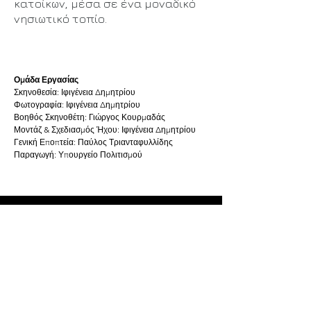
κατοίκων, μέσα σε ένα μοναδικό
νησιωτικό τοπίο.
Ομάδα Εργασίας
Σκηνοθεσία: Ιφιγένεια Δημητρίου
Φωτογραφία: Ιφιγένεια Δημητρίου
Βοηθός Σκηνοθέτη: Γιώργος Κουρμαδάς
Μοντάζ & Σχεδιασμός Ήχου: Ιφιγένεια Δημητρίου
Γενική Εποπτεία: Παύλος Τριανταφυλλίδης
Παραγωγή: Υπουργείο Πολιτισμού