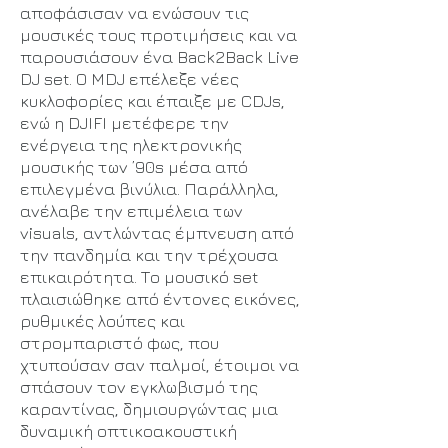
αποφάσισαν να ενώσουν τις
μουσικές τους προτιμήσεις και να
παρουσιάσουν ένα Back2Back Live
DJ set. Ο MDJ επέλεξε νέες
κυκλοφορίες και έπαιξε με CDJs,
ενώ η DJIFI μετέφερε την
ενέργεια της ηλεκτρονικής
μουσικής των ’90s μέσα από
επιλεγμένα βινύλια. Παράλληλα,
ανέλαβε την επιμέλεια των
visuals, αντλώντας έμπνευση από
την πανδημία και την τρέχουσα
επικαιρότητα. Το μουσικό set
πλαισιώθηκε από έντονες εικόνες,
ρυθμικές λούπες και
στρομπαριστό φως, που
χτυπούσαν σαν παλμοί, έτοιμοι να
σπάσουν τον εγκλωβισμό της
καραντίνας, δημιουργώντας μια
δυναμική οπτικοακουστική