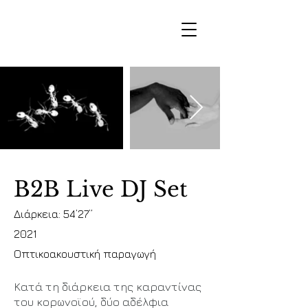
B2B Live DJ Set
Διάρκεια: 54’27’’
2021
Οπτικοακουστική παραγωγή
Κατά τη διάρκεια της καραντίνας
του κορωνοϊού, δύο αδέλφια