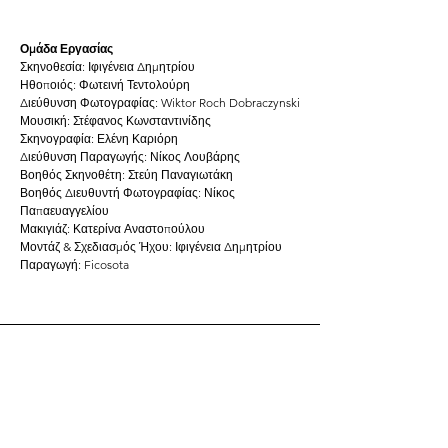
Ομάδα Εργασίας
Σκηνοθεσία: Ιφιγένεια Δημητρίου
Ηθοποιός: Φωτεινή Τεντολούρη
Διεύθυνση Φωτογραφίας: Wiktor Roch Dobraczynski
Μουσική: Στέφανος Κωνσταντινίδης
Σκηνογραφία: Ελένη Καριόρη
Διεύθυνση Παραγωγής: Νίκος Λουβάρης
Βοηθός Σκηνοθέτη: Στεύη Παναγιωτάκη
Βοηθός Διευθυντή Φωτογραφίας: Νίκος
Παπαευαγγελίου
Μακιγιάζ: Κατερίνα Αναστοπούλου
Μοντάζ & Σχεδιασμός Ήχου: Ιφιγένεια Δημητρίου
Παραγωγή: Ficosota